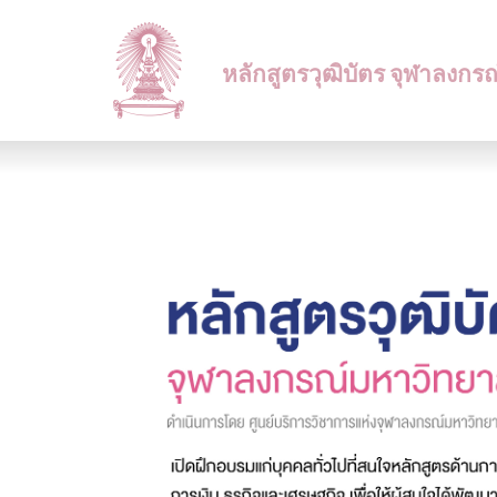
หลักสูตรวุฒิบัตร จุฬาลงกร