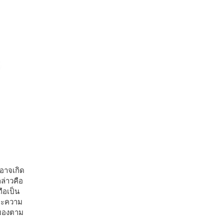
อาจเกิด
ล่าวคือ
ถือเป็น
และความ
มมองตาม