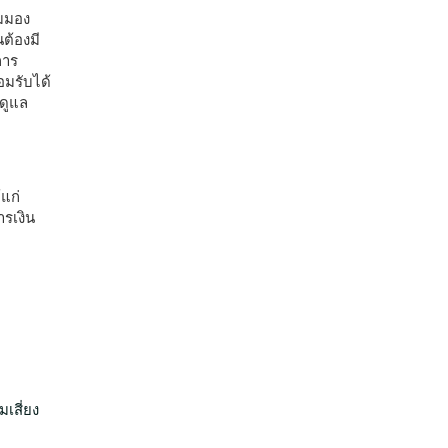
ุมมอง
ต้องมี
การ
อมรับได้
ดูแล
แก่
ารเงิน
เสี่ยง