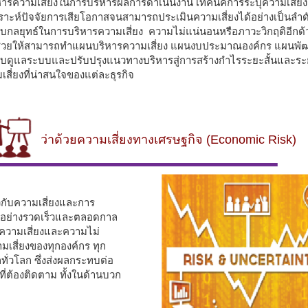
หารความเสี่ยงในการบริหารผลการดำเนินงาน เทคนิคการระบุความเสี่ย
คราะห์ปัจจัยการเสียโอกาสจนสามารถประเมินความเสี่ยงได้อย่างเป็นลำดับ
บกลยุทธ์ในการบริหารความเสี่ยง ความไม่แน่นอนหรือภาวะวิกฤติอีกด้ว
่วยให้สามารถทำแผนบริหารความเสี่ยง แผนงบประมาณองค์กร แผนพั
ับดูแลระบบและปรับปรุงแนวทางบริหารสู่การสร้างกำไรระยะสั้นและร
ี่ยงที่น่าสนใจของแต่ละธุรกิจ
ว่าด้วยความเสี่ยงทางเศรษฐกิจ
(Economic Risk)
ยวกับความเสี่ยงและการ
ลงอย่างรวดเร็วและตลอดกาล
ิดความเสี่ยงและความไม่
เสี่ยงของทุกองค์กร ทุก
ทั่วโลก ซึ่งส่งผลกระทบต่อ
ี่ต้องติดตาม ทั้งในด้านบวก