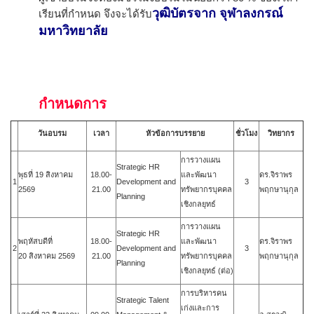
วุฒิบัตรจาก จุฬาลงกรณ์
เรียนที่กำหนด จึงจะได้รับ
มหาวิทยาลัย
กำหนดการ
วันอบรม
เวลา
หัวข้อการบรรยาย
ชั่วโมง
วิทยากร
การวางแผน
Strategic HR
พุธที่ 19 สิงหาคม
18.00-
และพัฒนา
ดร.จิราพร
1
Development and
3
2569
21.00
ทรัพยากรบุคคล
พฤกษานุกุล
Planning
เชิงกลยุทธ์
การวางแผน
Strategic HR
พฤหัสบดีที่
18.00-
และพัฒนา
ดร.จิราพร
2
Development and
3
20
สิงหาคม
2569
21.00
ทรัพยากรบุคคล
พฤกษานุกุล
Planning
เชิงกลยุทธ์ (ต่อ)
การบริหารคน
Strategic Talent
เก่งและการ