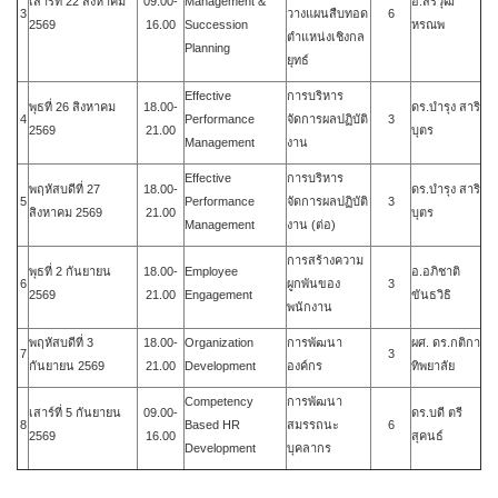
เสาร์ที่ 22 สิงหาคม
09.00-
Management &
อ.สรวุฒิ
3
วางแผนสืบทอด
6
2569
16.00
Succession
หรณพ
ตำแหน่งเชิงกล
Planning
ยุทธ์
Effective
การบริหาร
พุธที่ 26 สิงหาคม
18.00-
ดร.บำรุง สาริ
4
Performance
จัดการผลปฏิบัติ
3
2569
21.00
บุตร
Management
งาน
Effective
การบริหาร
พฤหัสบดีที่ 27
18.00-
ดร.บำรุง สาริ
5
Performance
จัดการผลปฏิบัติ
3
สิงหาคม
2569
21.00
บุตร
Management
งาน (ต่อ)
การสร้างความ
พุธที่ 2 กันยายน
18.00-
Employee
อ.อภิชาติ
6
ผูกพันของ
3
2569
21.00
Engagement
ขันธวิธิ
พนักงาน
พฤหัสบดีที่ 3
18.00-
Organization
การพัฒนา
ผศ. ดร.กติกา
7
3
กันยายน 2569
21.00
Development
องค์กร
ทิพยาลัย
Competency
การพัฒนา
เสาร์ที่ 5 กันยายน
09.00-
ดร.บดี ตรี
8
Based HR
สมรรถนะ
6
2569
16.00
สุคนธ์
Development
บุคลากร