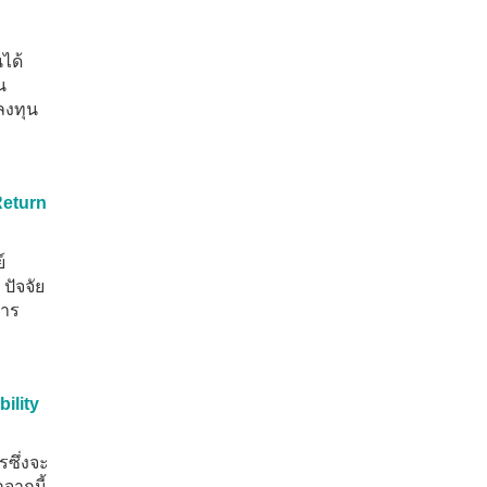
ได้
น
ลงทุน
Return
์
ปัจจัย
การ
ility
ซึ่งจะ
จากนี้