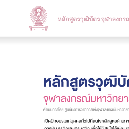
หลักสูตรวุฒิบัตร จุฬาลงกร