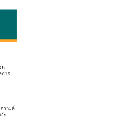
่อน
ผลการ
เคราะห์
จัย