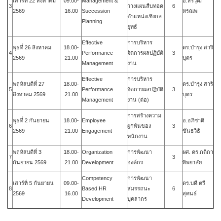
เสาร์ที่ 22 สิงหาคม
09.00-
Management &
อ.สรวุฒิ
3
วางแผนสืบทอด
6
2569
16.00
Succession
หรณพ
ตำแหน่งเชิงกล
Planning
ยุทธ์
Effective
การบริหาร
พุธที่ 26 สิงหาคม
18.00-
ดร.บำรุง สาริ
4
Performance
จัดการผลปฏิบัติ
3
2569
21.00
บุตร
Management
งาน
Effective
การบริหาร
พฤหัสบดีที่ 27
18.00-
ดร.บำรุง สาริ
5
Performance
จัดการผลปฏิบัติ
3
สิงหาคม
2569
21.00
บุตร
Management
งาน (ต่อ)
การสร้างความ
พุธที่ 2 กันยายน
18.00-
Employee
อ.อภิชาติ
6
ผูกพันของ
3
2569
21.00
Engagement
ขันธวิธิ
พนักงาน
พฤหัสบดีที่ 3
18.00-
Organization
การพัฒนา
ผศ. ดร.กติกา
7
3
กันยายน 2569
21.00
Development
องค์กร
ทิพยาลัย
Competency
การพัฒนา
เสาร์ที่ 5 กันยายน
09.00-
ดร.บดี ตรี
8
Based HR
สมรรถนะ
6
2569
16.00
สุคนธ์
Development
บุคลากร