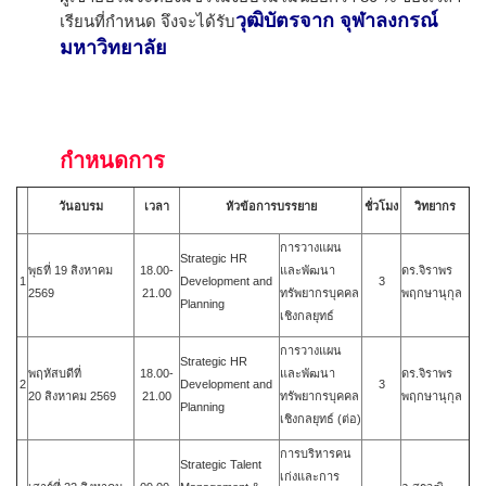
วุฒิบัตรจาก จุฬาลงกรณ์
เรียนที่กำหนด จึงจะได้รับ
มหาวิทยาลัย
กำหนดการ
วันอบรม
เวลา
หัวข้อการบรรยาย
ชั่วโมง
วิทยากร
การวางแผน
Strategic HR
พุธที่ 19 สิงหาคม
18.00-
และพัฒนา
ดร.จิราพร
1
Development and
3
2569
21.00
ทรัพยากรบุคคล
พฤกษานุกุล
Planning
เชิงกลยุทธ์
การวางแผน
Strategic HR
พฤหัสบดีที่
18.00-
และพัฒนา
ดร.จิราพร
2
Development and
3
20
สิงหาคม
2569
21.00
ทรัพยากรบุคคล
พฤกษานุกุล
Planning
เชิงกลยุทธ์ (ต่อ)
การบริหารคน
Strategic Talent
เก่งและการ