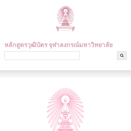
หลักสูตรวุฒิบัตร จุฬาลงกรณ์มหาวิทยาลัย